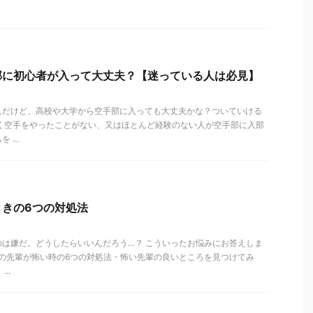
部に初心者が入って大丈夫？【迷っている人は必見】
んだけど、高校や大学から空手部に入っても大丈夫かな？ついていける
全く空手をやったことがない、又はほとんど経験のない人が空手部に入部
...
ときの6つの対処法
は嫌だ。どうしたらいいんだろう…？ こういったお悩みにお答えしま
活の先輩が怖い時の6つの対処法・怖い先輩の良いところを見つけてみ
..