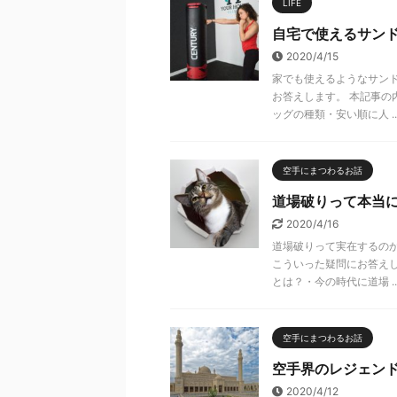
LIFE
自宅で使えるサン
2020/4/15
家でも使えるようなサン
お答えします。 本記事の
ッグの種類・安い順に人 ..
空手にまつわるお話
道場破りって本当
2020/4/16
道場破りって実在するの
こういった疑問にお答えし
とは？・今の時代に道場 ..
空手にまつわるお話
空手界のレジェンド
2020/4/12