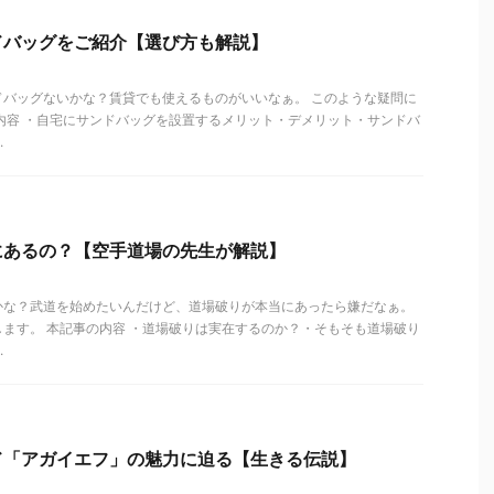
ドバッグをご紹介【選び方も解説】
ドバッグないかな？賃貸でも使えるものがいいなぁ。 このような疑問に
内容 ・自宅にサンドバッグを設置するメリット・デメリット・サンドバ
.
にあるの？【空手道場の先生が解説】
かな？武道を始めたいんだけど、道場破りが本当にあったら嫌だなぁ。
ます。 本記事の内容 ・道場破りは実在するのか？・そもそも道場破り
.
「アガイエフ」の魅力に迫る【生きる伝説】