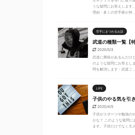
空手グッズを専門に取り
うな疑問にお答えします。
理由・多くの空手家が持 ..
空手にまつわるお話
武道の種類一覧【
2020/5/3
武道に興味があるんだけ
のような疑問にお答えしま
問を解消します・武道ご ..
LIFE
子供のやる気を引
2020/4/5
子供がスポーツや勉強の
かな？ このような疑問に
ます。子供だけでなく大人 .