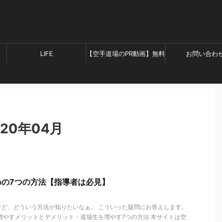
LIFE
【空手道場のPR動画】無料
お問い合わ
制作のお申し込みはこちら
20年04月
めの7つの方法【指導者は必見】
けど、どういう方法が知りたいなぁ。 こういった疑問にお答えします。
増やすメリットとデメリット・道場生を増やす7つの方法 本サイトは空