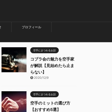
せ
プロフィール
空手にまつわるお話
コブラ会の魅力を空手家
が解説【見始めたら止ま
らない】
2020/12/9
空手にまつわるお話
空手のミットの選び方
【おすすめ5選】