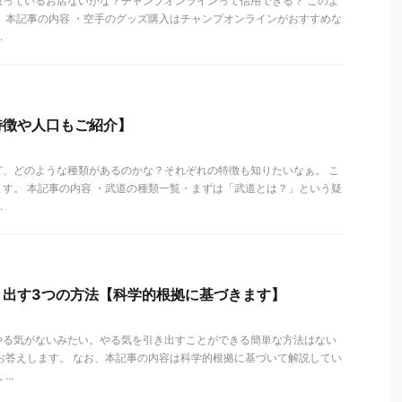
扱っているお店ないかな？チャンプオンラインって信用できる？ このよ
 本記事の内容 ・空手のグッズ購入はチャンプオンラインがおすすめな
.
特徴や人口もご紹介】
ど、どのような種類があるのかな？それぞれの特徴も知りたいなぁ。 こ
す。 本記事の内容 ・武道の種類一覧・まずは「武道とは？」という疑
.
き出す3つの方法【科学的根拠に基づきます】
やる気がないみたい。やる気を引き出すことができる簡単な方法はない
お答えします。 なお、本記事の内容は科学的根拠に基づいて解説してい
..