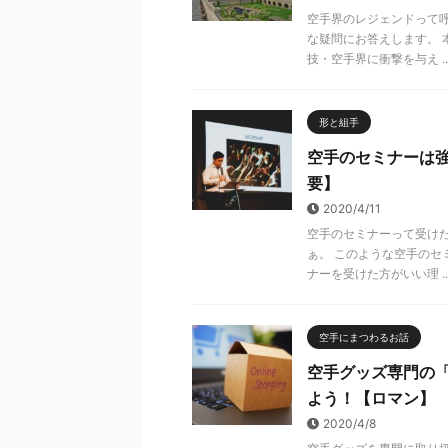
空手界のレジェンドって
な疑問にお答えします。 
技・空手界に衝撃を与え ..
形と組手
空手のセミナーは
要】
2020/4/11
空手のセミナーって受け
ぁ。 このような空手のセ
ナーを受けた方がいい理 ..
空手にまつわるお話
空手グッズ専門の「
よう！【ロマン】
2020/4/8