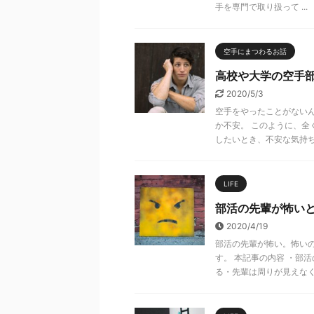
手を専門で取り扱って ...
空手にまつわるお話
高校や大学の空手
2020/5/3
空手をやったことがない
か不安。 このように、
したいとき、不安な気持ちを 
LIFE
部活の先輩が怖い
2020/4/19
部活の先輩が怖い。怖いの
す。 本記事の内容 ・部
る・先輩は周りが見えなく .