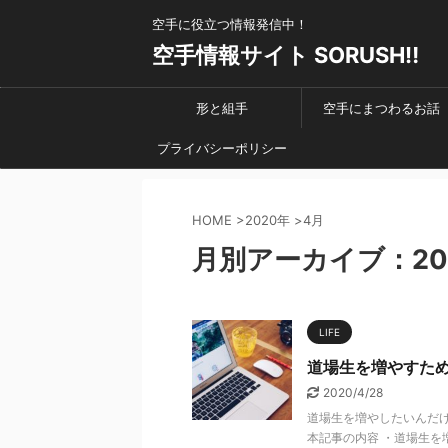
空手に役立つ情報発信中！
空手情報サイト SORUSH‼︎
形と組手
空手にまつわるお話
プライバシーポリシー
HOME
>
2020年
>
4月
月別アーカイブ：20
LIFE
道場生を増やすた
2020/4/28
道場生を増やしたいんだ
本記事の内容 ・道場生を